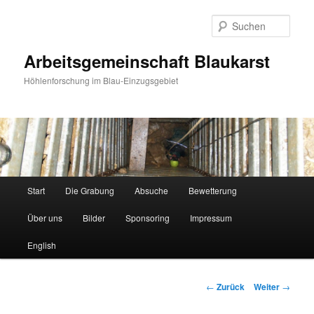
Such
Arbeitsgemeinschaft Blaukarst
Höhlenforschung im Blau-Einzugsgebiet
Hauptmenü
Start
Die Grabung
Absuche
Bewetterung
Zum
Über uns
Bilder
Sponsoring
Impressum
Inhalt
English
wechseln
Beitrags-
←
Zurück
Weiter
→
Navigation