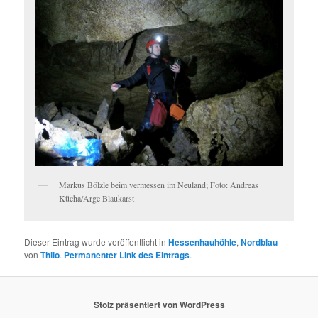
Markus Bölzle beim vermessen im Neuland; Foto: Andreas
Kücha/Arge Blaukarst
Dieser Eintrag wurde veröffentlicht in
Hessenhauhöhle
,
Nordblau
von
Thilo
.
Permanenter Link des Eintrags
.
Stolz präsentiert von WordPress