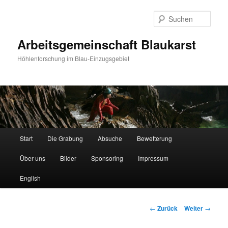
Such
Arbeitsgemeinschaft Blaukarst
Höhlenforschung im Blau-Einzugsgebiet
Hauptmenü
Start
Die Grabung
Absuche
Bewetterung
Zum
Über uns
Bilder
Sponsoring
Impressum
Inhalt
English
wechseln
Beitrags-
←
Zurück
Weiter
→
Navigation