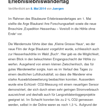
Erlebnislebniswandertag
Veröffentlicht am
8. Mai 2014
von
Juergen
Im Rahmen des Blaubeurer Erlebniswandertages am 1. Mai
stellte die Arge Blaukarst ihre Forschungsarbeit sowie die neue
Broschüre „Expedition Hessenhau – Vorstoß in die Höhle ohne
Ende“ vor.
Die Wanderroute führte über das „Kleine Grosse Haus“, wo der
neue Film der Arge Blaukarst vorgeführt wurde, schliesslich auch
zur Hessenhauhöhle im Wald „Buch“. Hier gab es die Möglichkeit,
einen Blick in den beleuchteten Eingangsschacht der Höhle zu
werfen. Ausgehend von einem kleinen Zwischenhoch, das für
gutes Wanderwetter sorgte, kam es im Verlauf des Tages zu
einem deutlichen Luftdruckabfall, so dass die Wanderer eine
starke Auswärtsbewetterung beobachten konnten. Ausserdem
wurde eine Echtzeit- CO2-Messung mit einem neuartigen Sensor
demonstriert, der sich durch einen sehr geringen Stromverbrauch
auszeichnet und deshalb auch für Langzeitdatenloggerprojekte
geeignet ist. Im Schacht konnten bis zu 2 % CO2 gemessen
werden, selbst in der Doline waren es noch 1,3 %. Aufgrund der