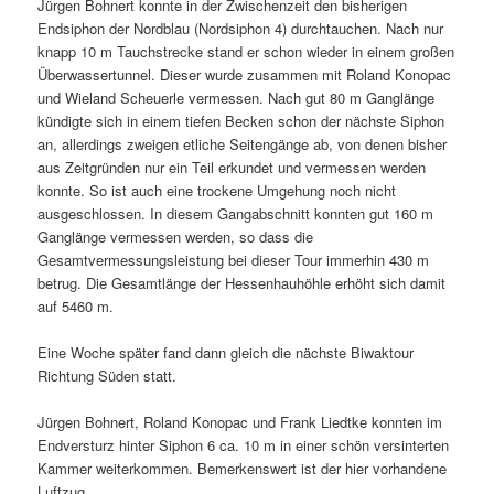
Jürgen Bohnert konnte in der Zwischenzeit den bisherigen
Endsiphon der Nordblau (Nordsiphon 4) durchtauchen. Nach nur
knapp 10 m Tauchstrecke stand er schon wieder in einem großen
Überwassertunnel. Dieser wurde zusammen mit Roland Konopac
und Wieland Scheuerle vermessen. Nach gut 80 m Ganglänge
kündigte sich in einem tiefen Becken schon der nächste Siphon
an, allerdings zweigen etliche Seitengänge ab, von denen bisher
aus Zeitgründen nur ein Teil erkundet und vermessen werden
konnte. So ist auch eine trockene Umgehung noch nicht
ausgeschlossen. In diesem Gangabschnitt konnten gut 160 m
Ganglänge vermessen werden, so dass die
Gesamtvermessungsleistung bei dieser Tour immerhin 430 m
betrug. Die Gesamtlänge der Hessenhauhöhle erhöht sich damit
auf 5460 m.
Eine Woche später fand dann gleich die nächste Biwaktour
Richtung Süden statt.
Jürgen Bohnert, Roland Konopac und Frank Liedtke konnten im
Endversturz hinter Siphon 6 ca. 10 m in einer schön versinterten
Kammer weiterkommen. Bemerkenswert ist der hier vorhandene
Luftzug.