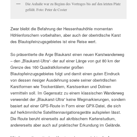
Die Auhalle war zu Beginn des Vortrages bis auf den letzten Platz
gefüllt. Foto: Peter de Coster
Zwar bleibt die Befahrung der Hessenhauhöhle momentan
Höhlenforschern vorbehalten, aber auch der oberirdische Karst
des Blautopfeinzugsgebietes ist eine Reise wert.
So präsentierte die Arge Blaukarst einen neuen Karstwanderweg
– den „Blaukarst-Ultra“- der auf einer Länge von gut 80 km der
Grenze des 160 Quadratkilometer großen
Blautopfeinzugsgebietes folgt und damit einen guten Eindruck
von dessen riesiger Ausdehnung sowie seiner oberirdischen
Karstformen wie Trockentälern, Karstsenken und Dolinen
vermitteln soll. Im Gegensatz zu einem klassischen Wanderweg
verwendet der „Blaukarst-Ultra“ keine Wegmarkierungen, sondern
basiert auf einer GPS-Route in Form einer GPX-Datei, die sich
auf herkömmliche Satellitennavigationsgeräte aufspielen lässt.
Die Route beruht einerseits auf akribischem Kartenstudium,
andererseits aber auch auf praktischer Erkundung im Gelände.