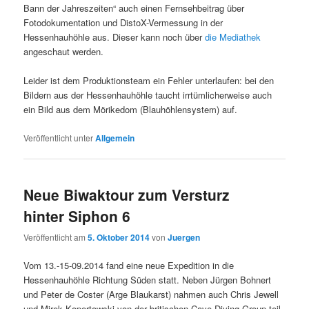
Bann der Jahreszeiten“ auch einen Fernsehbeitrag über
Fotodokumentation und DistoX-Vermessung in der
Hessenhauhöhle aus. Dieser kann noch über
die Mediathek
angeschaut werden.
Leider ist dem Produktionsteam ein Fehler unterlaufen: bei den
Bildern aus der Hessenhauhöhle taucht irrtümlicherweise auch
ein Bild aus dem Mörikedom (Blauhöhlensystem) auf.
Veröffentlicht unter
Allgemein
Neue Biwaktour zum Versturz
hinter Siphon 6
Veröffentlicht am
5. Oktober 2014
von
Juergen
Vom 13.-15-09.2014 fand eine neue Expedition in die
Hessenhauhöhle Richtung Süden statt. Neben Jürgen Bohnert
und Peter de Coster (Arge Blaukarst) nahmen auch Chris Jewell
und Mirek Kopertowski von der britischen Cave Diving Group teil,