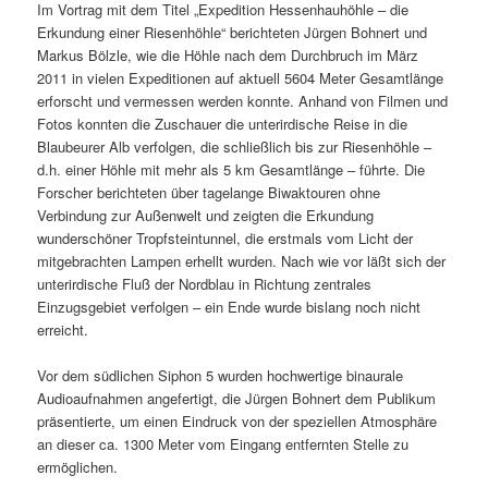
Im Vortrag mit dem Titel „Expedition Hessenhauhöhle – die
Erkundung einer Riesenhöhle“ berichteten Jürgen Bohnert und
Markus Bölzle, wie die Höhle nach dem Durchbruch im März
2011 in vielen Expeditionen auf aktuell 5604 Meter Gesamtlänge
erforscht und vermessen werden konnte. Anhand von Filmen und
Fotos konnten die Zuschauer die unterirdische Reise in die
Blaubeurer Alb verfolgen, die schließlich bis zur Riesenhöhle –
d.h. einer Höhle mit mehr als 5 km Gesamtlänge – führte. Die
Forscher berichteten über tagelange Biwaktouren ohne
Verbindung zur Außenwelt und zeigten die Erkundung
wunderschöner Tropfsteintunnel, die erstmals vom Licht der
mitgebrachten Lampen erhellt wurden. Nach wie vor läßt sich der
unterirdische Fluß der Nordblau in Richtung zentrales
Einzugsgebiet verfolgen – ein Ende wurde bislang noch nicht
erreicht.
Vor dem südlichen Siphon 5 wurden hochwertige binaurale
Audioaufnahmen angefertigt, die Jürgen Bohnert dem Publikum
präsentierte, um einen Eindruck von der speziellen Atmosphäre
an dieser ca. 1300 Meter vom Eingang entfernten Stelle zu
ermöglichen.