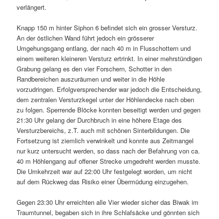
verlängert.
Knapp 150 m hinter Siphon 6 befindet sich ein grosser Versturz.
An der östlichen Wand führt jedoch ein grösserer
Umgehungsgang entlang, der nach 40 m in Flusschottern und
einem weiteren kleineren Versturz ertrinkt. In einer mehrstündigen
Grabung gelang es den vier Forschern, Schotter in den
Randbereichen auszuräumen und weiter in die Höhle
vorzudringen. Erfolgversprechender war jedoch die Entscheidung,
dem zentralen Versturzkegel unter der Höhlendecke nach oben
zu folgen. Sperrende Blöcke konnten beseitigt werden und gegen
21:30 Uhr gelang der Durchbruch in eine höhere Etage des
Versturzbereichs, z.T. auch mit schönen Sinterbildungen. Die
Fortsetzung ist ziemlich verwinkelt und konnte aus Zeitmangel
nur kurz untersucht werden, so dass nach der Befahrung von ca.
40 m Höhlengang auf offener Strecke umgedreht werden musste.
Die Umkehrzeit war auf 22:00 Uhr festgelegt worden, um nicht
auf dem Rückweg das Risiko einer Übermüdung einzugehen.
Gegen 23:30 Uhr erreichten alle Vier wieder sicher das Biwak im
Traumtunnel, begaben sich in ihre Schlafsäcke und gönnten sich