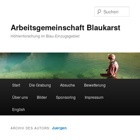
Such
Arbeitsgemeinschaft Blaukarst
Höhlenforschung im Blau-Einzugsgebiet
Hauptmenü
Start
Die Grabung
Absuche
Bewetterung
Zum
Zum
Über uns
Bilder
Sponsoring
Impressum
Inhalt
sekundären
English
wechseln
Inhalt
wechseln
Juergen
ARCHIV DES AUTORS: