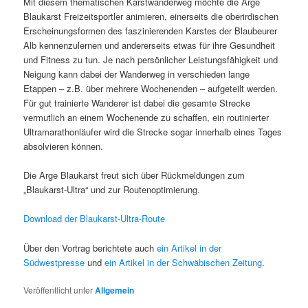
Mit diesem thematischen Karstwanderweg möchte die Arge
Blaukarst Freizeitsportler animieren, einerseits die oberirdischen
Erscheinungsformen des faszinierenden Karstes der Blaubeurer
Alb kennenzulernen und andererseits etwas für ihre Gesundheit
und Fitness zu tun. Je nach persönlicher Leistungsfähigkeit und
Neigung kann dabei der Wanderweg in verschieden lange
Etappen – z.B. über mehrere Wochenenden – aufgeteilt werden.
Für gut trainierte Wanderer ist dabei die gesamte Strecke
vermutlich an einem Wochenende zu schaffen, ein routinierter
Ultramarathonläufer wird die Strecke sogar innerhalb eines Tages
absolvieren können.
Die Arge Blaukarst freut sich über Rückmeldungen zum
„Blaukarst-Ultra“ und zur Routenoptimierung.
Download der Blaukarst-Ultra-Route
Über den Vortrag berichtete auch
ein Artikel in der
Südwestpresse
und
ein Artikel in der Schwäbischen Zeitung
.
Veröffentlicht unter
Allgemein