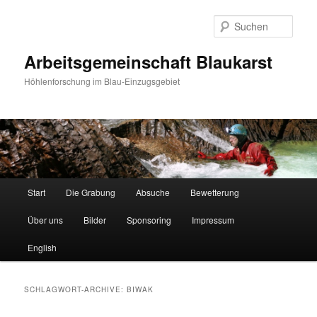
Such
Arbeitsgemeinschaft Blaukarst
Höhlenforschung im Blau-Einzugsgebiet
Hauptmenü
Start
Die Grabung
Absuche
Bewetterung
Zum
Zum
Über uns
Bilder
Sponsoring
Impressum
Inhalt
sekundären
English
wechseln
Inhalt
wechseln
SCHLAGWORT-ARCHIVE:
BIWAK