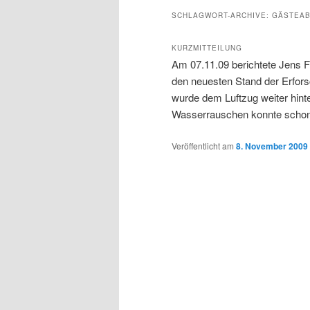
Inhalt
sekundären
SCHLAGWORT-ARCHIVE:
GÄSTEA
wechseln
Inhalt
KURZMITTEILUNG
Am 07.11.09 berichtete Jens 
wechseln
den neuesten Stand der Erfors
wurde dem Luftzug weiter hint
Wasserrauschen konnte scho
Veröffentlicht am
8. November 2009