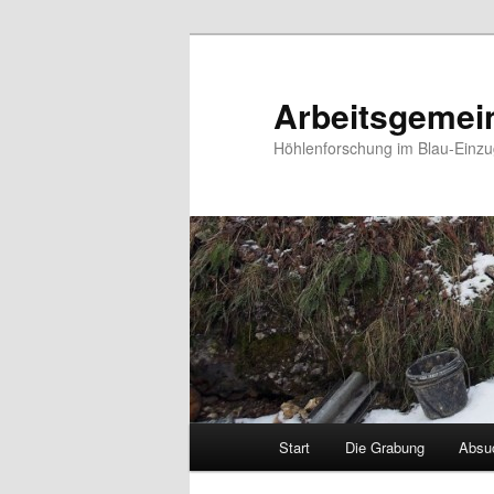
Arbeitsgemein
Höhlenforschung im Blau-Einzu
Hauptmenü
Start
Die Grabung
Absu
Zum
Zum