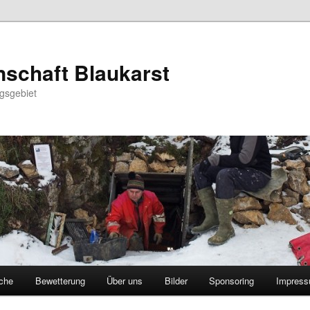
schaft Blaukarst
gsgebiet
che
Bewetterung
Über uns
Bilder
Sponsoring
Impres