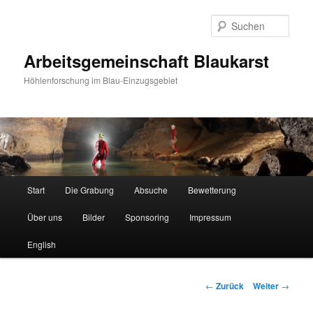
Such
Arbeitsgemeinschaft Blaukarst
Höhlenforschung im Blau-Einzugsgebiet
Hauptmenü
Start
Die Grabung
Absuche
Bewetterung
Zum
Über uns
Bilder
Sponsoring
Impressum
Inhalt
English
wechseln
Beitrags-
←
Zurück
Weiter
→
Navigation