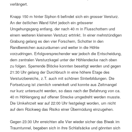
verlängert.
Knapp 150 m hinter Siphon 6 befindet sich ein grosser Versturz.
An der östlichen Wand führt jedoch ein grösserer
Umgehungsgang entlang, der nach 40 m in Flusschottern und
einem weiteren kleineren Versturz ertrinkt. In einer mehrstündigen
Grabung gelang es den vier Forschern, Schotter in den
Randbereichen auszuräumen und weiter in die Höhle
vorzudringen. Erfolgversprechender war jedoch die Entscheidung,
dem zentralen Versturzkegel unter der Höhlendecke nach oben
zu folgen. Sperrende Blöcke konnten beseitigt werden und gegen
21:30 Uhr gelang der Durchbruch in eine höhere Etage des
Versturzbereichs, z.T. auch mit schönen Sinterbildungen. Die
Fortsetzung ist ziemlich verwinkelt und konnte aus Zeitmangel
nur kurz untersucht werden, so dass nach der Befahrung von ca.
40 m Höhlengang auf offener Strecke umgedreht werden musste.
Die Umkehrzeit war auf 22:00 Uhr festgelegt worden, um nicht
auf dem Rückweg das Risiko einer Übermüdung einzugehen.
Gegen 23:30 Uhr erreichten alle Vier wieder sicher das Biwak im
Traumtunnel, begaben sich in ihre Schlafsäcke und gönnten sich