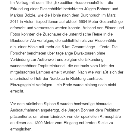
Im Vortrag mit dem Titel „Expedition Hessenhauhöhle – die
Erkundung einer Riesenhöhle“ berichteten Jürgen Bohnert und
Markus Bölzle, wie die Höhle nach dem Durchbruch im März
2011 in vielen Expeditionen auf aktuell 5604 Meter Gesamtlänge
erforscht und vermessen werden konnte. Anhand von Filmen und
Fotos konnten die Zuschauer die unterirdische Reise in die
Blaubeurer Alb verfolgen, die schließlich bis zur Riesenhöhle –
d.h. einer Höhle mit mehr als 5 km Gesamtlänge – führte. Die
Forscher berichteten über tagelange Biwaktouren ohne
Verbindung zur Außenwelt und zeigten die Erkundung
wunderschöner Tropfsteintunnel, die erstmals vom Licht der
mitgebrachten Lampen erhellt wurden. Nach wie vor läßt sich der
unterirdische Fluß der Nordblau in Richtung zentrales
Einzugsgebiet verfolgen – ein Ende wurde bislang noch nicht
erreicht.
Vor dem südlichen Siphon 5 wurden hochwertige binaurale
Audioaufnahmen angefertigt, die Jürgen Bohnert dem Publikum
präsentierte, um einen Eindruck von der speziellen Atmosphäre
an dieser ca. 1300 Meter vom Eingang entfernten Stelle zu
ermöglichen.