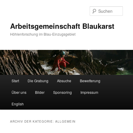
Such
Arbeitsgemeinschaft Blaukarst
Höhlenforschung im Blau-Einzugsgebiet
Hauptmenü
Start
Die Grabung
Absuche
Bewetterung
Zum
Zum
Über uns
Bilder
Sponsoring
Impressum
Inhalt
sekundären
English
wechseln
Inhalt
wechseln
ARCHIV DER KATEGORIE:
ALLGEMEIN