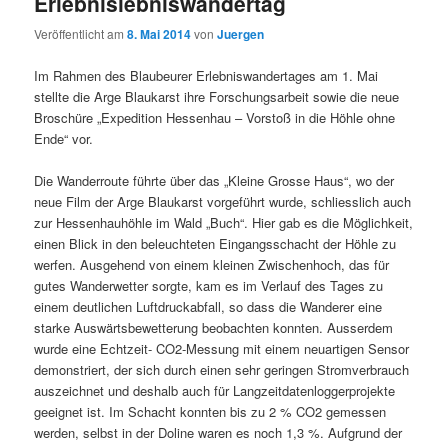
Erlebnislebniswandertag
Veröffentlicht am
8. Mai 2014
von
Juergen
Im Rahmen des Blaubeurer Erlebniswandertages am 1. Mai
stellte die Arge Blaukarst ihre Forschungsarbeit sowie die neue
Broschüre „Expedition Hessenhau – Vorstoß in die Höhle ohne
Ende“ vor.
Die Wanderroute führte über das „Kleine Grosse Haus“, wo der
neue Film der Arge Blaukarst vorgeführt wurde, schliesslich auch
zur Hessenhauhöhle im Wald „Buch“. Hier gab es die Möglichkeit,
einen Blick in den beleuchteten Eingangsschacht der Höhle zu
werfen. Ausgehend von einem kleinen Zwischenhoch, das für
gutes Wanderwetter sorgte, kam es im Verlauf des Tages zu
einem deutlichen Luftdruckabfall, so dass die Wanderer eine
starke Auswärtsbewetterung beobachten konnten. Ausserdem
wurde eine Echtzeit- CO2-Messung mit einem neuartigen Sensor
demonstriert, der sich durch einen sehr geringen Stromverbrauch
auszeichnet und deshalb auch für Langzeitdatenloggerprojekte
geeignet ist. Im Schacht konnten bis zu 2 % CO2 gemessen
werden, selbst in der Doline waren es noch 1,3 %. Aufgrund der