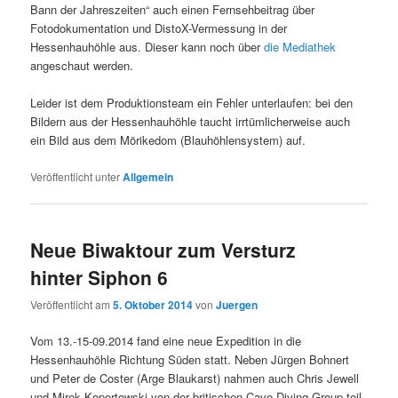
Bann der Jahreszeiten“ auch einen Fernsehbeitrag über
Fotodokumentation und DistoX-Vermessung in der
Hessenhauhöhle aus. Dieser kann noch über
die Mediathek
angeschaut werden.
Leider ist dem Produktionsteam ein Fehler unterlaufen: bei den
Bildern aus der Hessenhauhöhle taucht irrtümlicherweise auch
ein Bild aus dem Mörikedom (Blauhöhlensystem) auf.
Veröffentlicht unter
Allgemein
Neue Biwaktour zum Versturz
hinter Siphon 6
Veröffentlicht am
5. Oktober 2014
von
Juergen
Vom 13.-15-09.2014 fand eine neue Expedition in die
Hessenhauhöhle Richtung Süden statt. Neben Jürgen Bohnert
und Peter de Coster (Arge Blaukarst) nahmen auch Chris Jewell
und Mirek Kopertowski von der britischen Cave Diving Group teil,