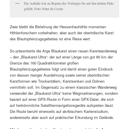
Die Auhalle war zu Beginn des Vortrages bis auf den letzten Platz
gefüllt. Foto: Peter de Coster
Zwar bleibt die Befahrung der Hessenhauhöhle momentan
Höhlenforschern vorbehalten, aber auch der oberirdische Karst
des Blautopfeinzugsgebietes ist eine Reise wert.
So präsentierte die Arge Blaukarst einen neuen Karstwanderweg
– den „Blaukarst-Ultra“- der auf einer Länge von gut 80 km der
Grenze des 160 Quadratkilometer großen
Blautopfeinzugsgebietes folgt und damit einen guten Eindruck
von dessen riesiger Ausdehnung sowie seiner oberirdischen
Karstformen wie Trockentälern, Karstsenken und Dolinen
vermitteln soll. Im Gegensatz zu einem klassischen Wanderweg
verwendet der „Blaukarst-Ultra“ keine Wegmarkierungen, sondern
basiert auf einer GPS-Route in Form einer GPX-Datei, die sich
auf herkömmliche Satellitennavigationsgeräte aufspielen lässt.
Die Route beruht einerseits auf akribischem Kartenstudium,
andererseits aber auch auf praktischer Erkundung im Gelände.