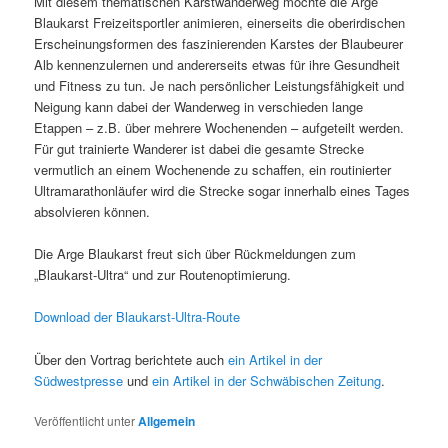
Mit diesem thematischen Karstwanderweg möchte die Arge
Blaukarst Freizeitsportler animieren, einerseits die oberirdischen
Erscheinungsformen des faszinierenden Karstes der Blaubeurer
Alb kennenzulernen und andererseits etwas für ihre Gesundheit
und Fitness zu tun. Je nach persönlicher Leistungsfähigkeit und
Neigung kann dabei der Wanderweg in verschieden lange
Etappen – z.B. über mehrere Wochenenden – aufgeteilt werden.
Für gut trainierte Wanderer ist dabei die gesamte Strecke
vermutlich an einem Wochenende zu schaffen, ein routinierter
Ultramarathonläufer wird die Strecke sogar innerhalb eines Tages
absolvieren können.
Die Arge Blaukarst freut sich über Rückmeldungen zum
„Blaukarst-Ultra“ und zur Routenoptimierung.
Download der Blaukarst-Ultra-Route
Über den Vortrag berichtete auch
ein Artikel in der
Südwestpresse
und
ein Artikel in der Schwäbischen Zeitung
.
Veröffentlicht unter
Allgemein