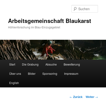
Such
Arbeitsgemeinschaft Blaukarst
Höhlenforschung im Blau-Einzugsgebiet
Hauptmenü
Start
Die Grabung
Absuche
Bewetterung
Zum
Über uns
Bilder
Sponsoring
Impressum
Inhalt
English
wechseln
Beitrags-
←
Zurück
Weiter
→
Navigation