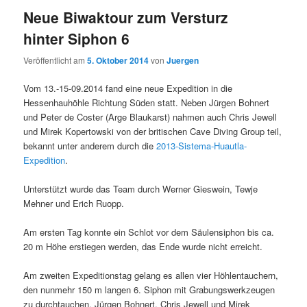
Neue Biwaktour zum Versturz
hinter Siphon 6
Veröffentlicht am
5. Oktober 2014
von
Juergen
Vom 13.-15-09.2014 fand eine neue Expedition in die
Hessenhauhöhle Richtung Süden statt. Neben Jürgen Bohnert
und Peter de Coster (Arge Blaukarst) nahmen auch Chris Jewell
und Mirek Kopertowski von der britischen Cave Diving Group teil,
bekannt unter anderem durch die
2013-Sistema-Huautla-
Expedition
.
Unterstützt wurde das Team durch Werner Gieswein, Tewje
Mehner und Erich Ruopp.
Am ersten Tag konnte ein Schlot vor dem Säulensiphon bis ca.
20 m Höhe erstiegen werden, das Ende wurde nicht erreicht.
Am zweiten Expeditionstag gelang es allen vier Höhlentauchern,
den nunmehr 150 m langen 6. Siphon mit Grabungswerkzeugen
zu durchtauchen. Jürgen Bohnert, Chris Jewell und Mirek