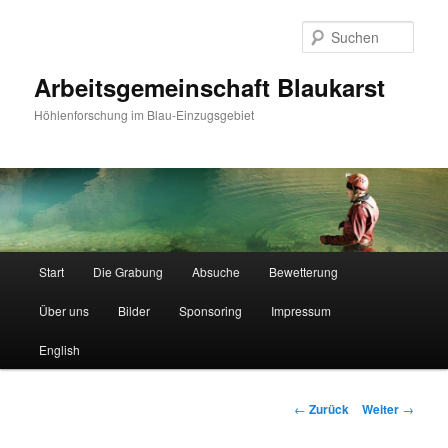
Such
Arbeitsgemeinschaft Blaukarst
Höhlenforschung im Blau-Einzugsgebiet
Hauptmenü
Start
Die Grabung
Absuche
Bewetterung
Zum
Über uns
Bilder
Sponsoring
Impressum
Inhalt
English
wechseln
Beitrags-
←
Zurück
Weiter
→
Navigation