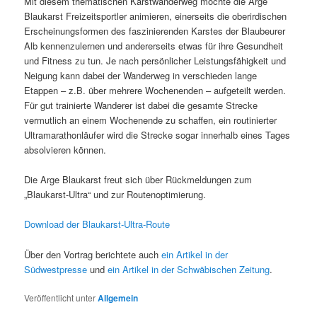
Mit diesem thematischen Karstwanderweg möchte die Arge
Blaukarst Freizeitsportler animieren, einerseits die oberirdischen
Erscheinungsformen des faszinierenden Karstes der Blaubeurer
Alb kennenzulernen und andererseits etwas für ihre Gesundheit
und Fitness zu tun. Je nach persönlicher Leistungsfähigkeit und
Neigung kann dabei der Wanderweg in verschieden lange
Etappen – z.B. über mehrere Wochenenden – aufgeteilt werden.
Für gut trainierte Wanderer ist dabei die gesamte Strecke
vermutlich an einem Wochenende zu schaffen, ein routinierter
Ultramarathonläufer wird die Strecke sogar innerhalb eines Tages
absolvieren können.
Die Arge Blaukarst freut sich über Rückmeldungen zum
„Blaukarst-Ultra“ und zur Routenoptimierung.
Download der Blaukarst-Ultra-Route
Über den Vortrag berichtete auch
ein Artikel in der
Südwestpresse
und
ein Artikel in der Schwäbischen Zeitung
.
Veröffentlicht unter
Allgemein