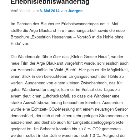
Erlebnislebniswandertag
Veröffentlicht am
8. Mai 2014
von
Juergen
Im Rahmen des Blaubeurer Erlebniswandertages am 1. Mai
stellte die Arge Blaukarst ihre Forschungsarbeit sowie die neue
Broschüre „Expedition Hessenhau – Vorstoß in die Höhle ohne
Ende“ vor.
Die Wanderroute führte über das „Kleine Grosse Haus“, wo der
neue Film der Arge Blaukarst vorgeführt wurde, schliesslich auch
zur Hessenhauhöhle im Wald „Buch“. Hier gab es die Möglichkeit,
einen Blick in den beleuchteten Eingangsschacht der Höhle zu
werfen. Ausgehend von einem kleinen Zwischenhoch, das für
gutes Wanderwetter sorgte, kam es im Verlauf des Tages zu
einem deutlichen Luftdruckabfall, so dass die Wanderer eine
starke Auswärtsbewetterung beobachten konnten. Ausserdem
wurde eine Echtzeit- CO2-Messung mit einem neuartigen Sensor
demonstriert, der sich durch einen sehr geringen Stromverbrauch
auszeichnet und deshalb auch für Langzeitdatenloggerprojekte
geeignet ist. Im Schacht konnten bis zu 2 % CO2 gemessen
werden, selbst in der Doline waren es noch 1,3 %. Aufgrund der