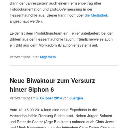
Bann der Jahreszeiten“ auch einen Fernsehbeitrag über
Fotodokumentation und DistoX-Vermessung in der
Hessenhauhöhle aus. Dieser kann noch über
die Mediathek
angeschaut werden.
Leider ist dem Produktionsteam ein Fehler unterlaufen: bei den
Bildern aus der Hessenhauhöhle taucht irrtümlicherweise auch
ein Bild aus dem Mörikedom (Blauhöhlensystem) auf.
Veröffentlicht unter
Allgemein
Neue Biwaktour zum Versturz
hinter Siphon 6
Veröffentlicht am
5. Oktober 2014
von
Juergen
Vom 13.-15-09.2014 fand eine neue Expedition in die
Hessenhauhöhle Richtung Süden statt. Neben Jürgen Bohnert
und Peter de Coster (Arge Blaukarst) nahmen auch Chris Jewell
und Mirek Kopertowski von der britischen Cave Diving Group teil,