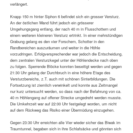
verlängert.
Knapp 150 m hinter Siphon 6 befindet sich ein grosser Versturz.
An der östlichen Wand führt jedoch ein grösserer
Umgehungsgang entlang, der nach 40 m in Flusschottern und
einem weiteren kleineren Versturz ertrinkt. In einer mehrstündigen
Grabung gelang es den vier Forschern, Schotter in den
Randbereichen auszuräumen und weiter in die Höhle
vorzudringen. Erfolgversprechender war jedoch die Entscheidung,
dem zentralen Versturzkegel unter der Höhlendecke nach oben
zu folgen. Sperrende Blöcke konnten beseitigt werden und gegen
21:30 Uhr gelang der Durchbruch in eine höhere Etage des
Versturzbereichs, z.T. auch mit schönen Sinterbildungen. Die
Fortsetzung ist ziemlich verwinkelt und konnte aus Zeitmangel
nur kurz untersucht werden, so dass nach der Befahrung von ca.
40 m Höhlengang auf offener Strecke umgedreht werden musste.
Die Umkehrzeit war auf 22:00 Uhr festgelegt worden, um nicht
auf dem Rückweg das Risiko einer Übermüdung einzugehen.
Gegen 23:30 Uhr erreichten alle Vier wieder sicher das Biwak im
Traumtunnel, begaben sich in ihre Schlafsäcke und gönnten sich