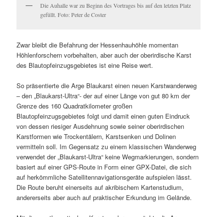
Die Auhalle war zu Beginn des Vortrages bis auf den letzten Platz
gefüllt. Foto: Peter de Coster
Zwar bleibt die Befahrung der Hessenhauhöhle momentan
Höhlenforschern vorbehalten, aber auch der oberirdische Karst
des Blautopfeinzugsgebietes ist eine Reise wert.
So präsentierte die Arge Blaukarst einen neuen Karstwanderweg
– den „Blaukarst-Ultra“- der auf einer Länge von gut 80 km der
Grenze des 160 Quadratkilometer großen
Blautopfeinzugsgebietes folgt und damit einen guten Eindruck
von dessen riesiger Ausdehnung sowie seiner oberirdischen
Karstformen wie Trockentälern, Karstsenken und Dolinen
vermitteln soll. Im Gegensatz zu einem klassischen Wanderweg
verwendet der „Blaukarst-Ultra“ keine Wegmarkierungen, sondern
basiert auf einer GPS-Route in Form einer GPX-Datei, die sich
auf herkömmliche Satellitennavigationsgeräte aufspielen lässt.
Die Route beruht einerseits auf akribischem Kartenstudium,
andererseits aber auch auf praktischer Erkundung im Gelände.