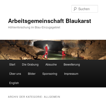
Such
Arbeitsgemeinschaft Blaukarst
Höhlenforschung im Blau-Einzugsgebiet
Hauptmenü
Start
Die Grabung
Absuche
Bewetterung
Zum
Zum
Über uns
Bilder
Sponsoring
Impressum
Inhalt
sekundären
English
wechseln
Inhalt
wechseln
ARCHIV DER KATEGORIE:
ALLGEMEIN