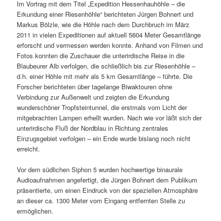
Im Vortrag mit dem Titel „Expedition Hessenhauhöhle – die
Erkundung einer Riesenhöhle“ berichteten Jürgen Bohnert und
Markus Bölzle, wie die Höhle nach dem Durchbruch im März
2011 in vielen Expeditionen auf aktuell 5604 Meter Gesamtlänge
erforscht und vermessen werden konnte. Anhand von Filmen und
Fotos konnten die Zuschauer die unterirdische Reise in die
Blaubeurer Alb verfolgen, die schließlich bis zur Riesenhöhle –
d.h. einer Höhle mit mehr als 5 km Gesamtlänge – führte. Die
Forscher berichteten über tagelange Biwaktouren ohne
Verbindung zur Außenwelt und zeigten die Erkundung
wunderschöner Tropfsteintunnel, die erstmals vom Licht der
mitgebrachten Lampen erhellt wurden. Nach wie vor läßt sich der
unterirdische Fluß der Nordblau in Richtung zentrales
Einzugsgebiet verfolgen – ein Ende wurde bislang noch nicht
erreicht.
Vor dem südlichen Siphon 5 wurden hochwertige binaurale
Audioaufnahmen angefertigt, die Jürgen Bohnert dem Publikum
präsentierte, um einen Eindruck von der speziellen Atmosphäre
an dieser ca. 1300 Meter vom Eingang entfernten Stelle zu
ermöglichen.