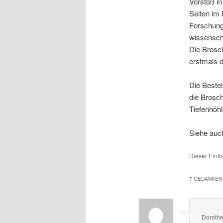
Vorstoß in
Seiten im
Forschung
wissenscha
Die Brosc
erstmals d
Die Bestel
die Brosch
Tiefenhöhle
Siehe au
Dieser Eintr
7 GEDANKEN 
Doroth