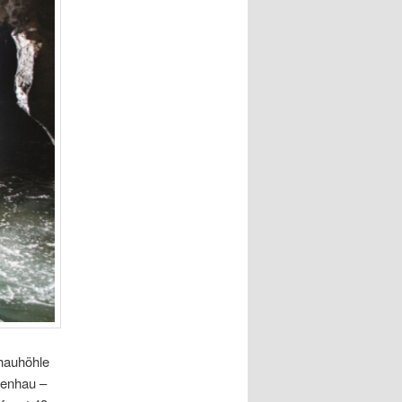
nhauhöhle
senhau –