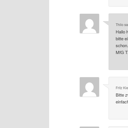
Thilo
sa
Hallo 
bitte 
schon
MfG T.
Fritz Ki
Bitte 
einfac