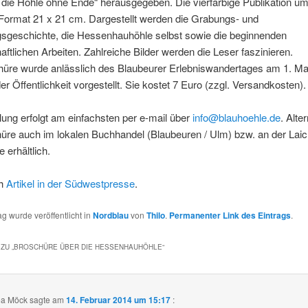
 die Höhle ohne Ende“ herausgegeben. Die vierfarbige Publikation um
 Format 21 x 21 cm. Dargestellt werden die Grabungs- und
sgeschichte, die Hessenhauhöhle selbst sowie die beginnenden
ftlichen Arbeiten. Zahlreiche Bilder werden die Leser faszinieren.
hüre wurde anlässlich des Blaubeurer Erlebniswandertages am 1. Ma
er Öffentlichkeit vorgestellt. Sie kostet 7 Euro (zzgl. Versandkosten).
lung erfolgt am einfachsten per e-mail über
info@blauhoehle.de
. Alter
üre auch im lokalen Buchhandel (Blaubeuren / Ulm) bzw. an der Laic
 erhältlich.
ch
Artikel in der Südwestpresse
.
ag wurde veröffentlicht in
Nordblau
von
Thilo
.
Permanenter Link des Eintrags
.
ZU „
BROSCHÜRE ÜBER DIE HESSENHAUHÖHLE
“
ea Möck
sagte am
14. Februar 2014 um 15:17
: