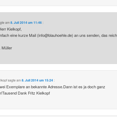
gte am
8. Juli 2014 um 11:46
:
Herr Kielkopf,
einfach eine kurze Mail (info@blauhoehle.de) an uns senden, das reich
.
 Müller
elkopf
sagte am
8. Juli 2014 um 15:24
:
zwei Exemplare an bekannte Adresse.Dann ist es ja doch ganz
h!Tausend Dank Fritz Kielkopf