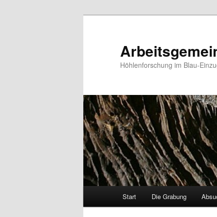
Arbeitsgemein
Höhlenforschung im Blau-Einzu
Hauptmenü
Start
Die Grabung
Absu
Zum