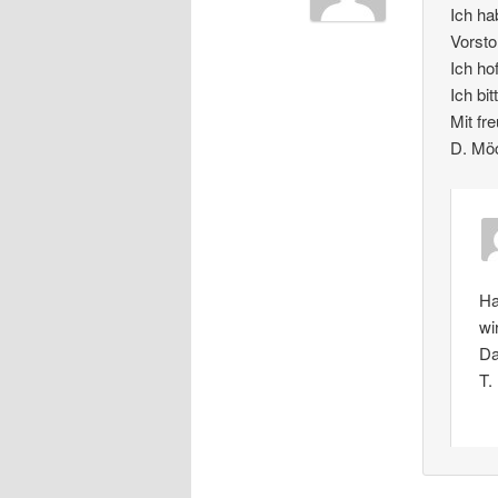
Ich ha
Vorsto
Ich ho
Ich bi
Mit fr
D. Mö
Ha
wi
Da
T.