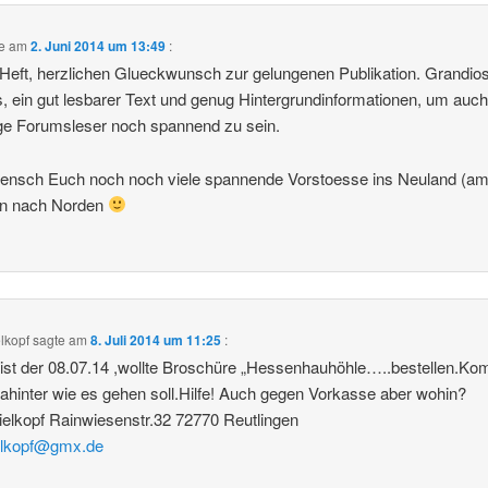
te am
2. Juni 2014 um 13:49
:
 Heft, herzlichen Glueckwunsch zur gelungenen Publikation. Grandio
, ein gut lesbarer Text und genug Hintergrundinformationen, um auch
ige Forumsleser noch spannend zu sein.
uensch Euch noch noch viele spannende Vorstoesse ins Neuland (a
en nach Norden
elkopf
sagte am
8. Juli 2014 um 11:25
:
ist der 08.07.14 ,wollte Broschüre „Hessenhauhöhle…..bestellen.K
dahinter wie es gehen soll.Hilfe! Auch gegen Vorkasse aber wohin?
Kielkopf Rainwiesenstr.32 72770 Reutlingen
ielkopf@gmx.de