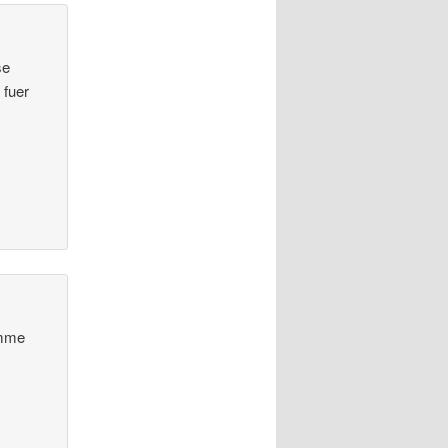
se
 fuer
m
omme