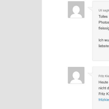
Uli
sag
Tolles
Photos
fleiss
Ich w
liebst
Fritz Ki
Heute 
nicht 
Fritz 
fritzk