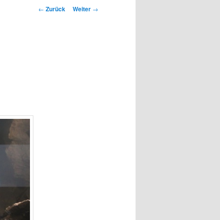
Beitrags-
←
Zurück
Weiter
→
Navigation