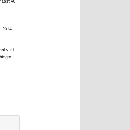
fasst 48
i 2014
nativ ist
hinger