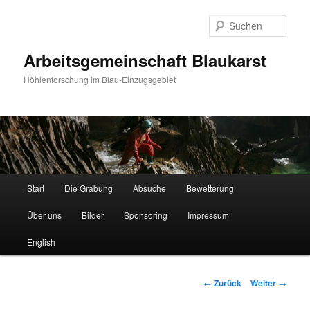
Such
Arbeitsgemeinschaft Blaukarst
Höhlenforschung im Blau-Einzugsgebiet
Hauptmenü
Start
Die Grabung
Absuche
Bewetterung
Zum
Über uns
Bilder
Sponsoring
Impressum
Inhalt
English
wechseln
Beitrags-
←
Zurück
Weiter
→
Navigation