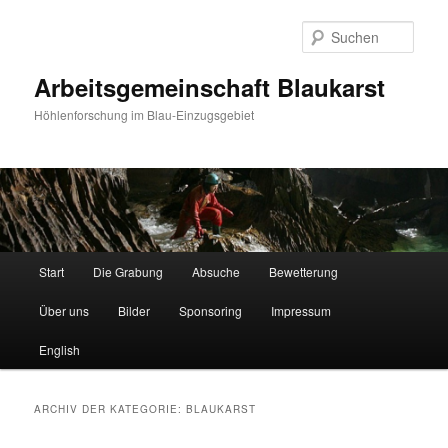
Such
Arbeitsgemeinschaft Blaukarst
Höhlenforschung im Blau-Einzugsgebiet
Hauptmenü
Start
Die Grabung
Absuche
Bewetterung
Zum
Zum
Über uns
Bilder
Sponsoring
Impressum
Inhalt
sekundären
English
wechseln
Inhalt
wechseln
ARCHIV DER KATEGORIE:
BLAUKARST