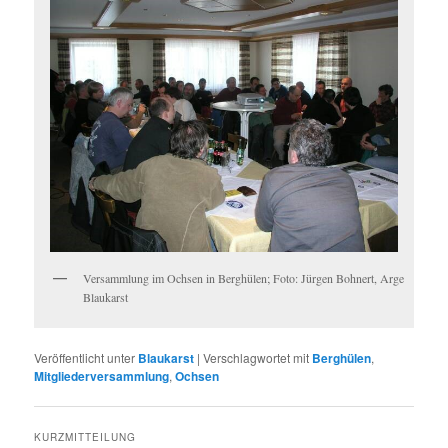
Versammlung im Ochsen in Berghülen; Foto: Jürgen Bohnert, Arge
Blaukarst
Veröffentlicht unter
Blaukarst
|
Verschlagwortet mit
Berghülen
,
Mitgliederversammlung
,
Ochsen
KURZMITTEILUNG