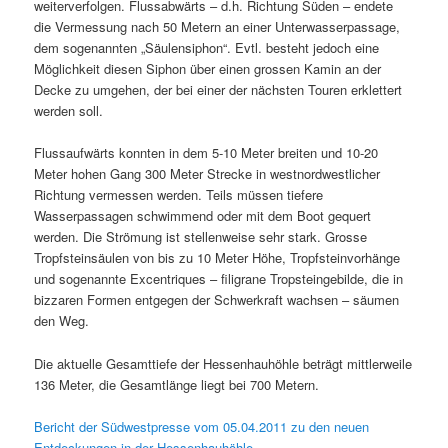
weiterverfolgen. Flussabwärts – d.h. Richtung Süden – endete
die Vermessung nach 50 Metern an einer Unterwasserpassage,
dem sogenannten „Säulensiphon“. Evtl. besteht jedoch eine
Möglichkeit diesen Siphon über einen grossen Kamin an der
Decke zu umgehen, der bei einer der nächsten Touren erklettert
werden soll.
Flussaufwärts konnten in dem 5-10 Meter breiten und 10-20
Meter hohen Gang 300 Meter Strecke in westnordwestlicher
Richtung vermessen werden. Teils müssen tiefere
Wasserpassagen schwimmend oder mit dem Boot gequert
werden. Die Strömung ist stellenweise sehr stark. Grosse
Tropfsteinsäulen von bis zu 10 Meter Höhe, Tropfsteinvorhänge
und sogenannte Excentriques – filigrane Tropsteingebilde, die in
bizzaren Formen entgegen der Schwerkraft wachsen – säumen
den Weg.
Die aktuelle Gesamttiefe der Hessenhauhöhle beträgt mittlerweile
136 Meter, die Gesamtlänge liegt bei 700 Metern.
Bericht der Südwestpresse vom 05.04.2011 zu den neuen
Entdeckungen in der Hessenhauhöhle