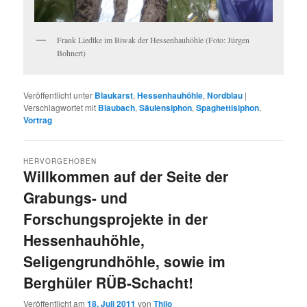
Frank Liedtke im Biwak der Hessenhauhöhle (Foto: Jürgen
Bohnert)
Veröffentlicht unter
Blaukarst
,
Hessenhauhöhle
,
Nordblau
|
Verschlagwortet mit
Blaubach
,
Säulensiphon
,
Spaghettisiphon
,
Vortrag
HERVORGEHOBEN
Willkommen auf der Seite der
Grabungs- und
Forschungsprojekte in der
Hessenhauhöhle,
Seligengrundhöhle, sowie im
Berghüler RÜB-Schacht!
Veröffentlicht am
18. Juli 2011
von
Thilo