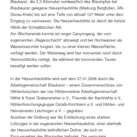
Blaukarst, die 3,3 Kilometer nordwestlich des Blautopfes bei
Blaubeuren gelegene Hessenhauhöhle (Markung Berghülen, Alb-
Donau-Kreis) bis auf eine Tiefe von aktuell 127 Meter unter dem
Eingang zu vermessen. Die Hessenhauhöhle ist damit die tiefste
Höhle der Schwäbischen Alb.
Am Wochenende konnte ein enger Canyongang, der vom
sogenannten „Regenschacht“ abzweigt und bei Hochwasser als
Wassersammler fungiert, bis zu einer kleinen Wasserfläche
verfolgt werden. Der Weiterweg wird hier momentan noch durch
Versturzblöcke verlegt, die während der kommenden Touren
beseitigt werden sollen.
In der Hessenhauhöhle wird seit dem 07.01.2006 durch die
Arbeitsgemeinschaft Blaukarst – einem Zusammenschluss von
Höhlenforschern der vier Höhlenvereine Arbeitsgemeinschaft
Höhle & Karst Grabenstetten e.V., Freunde der Aachhöhle e.V.,
Höhlenforschungsgruppe Ostalb-Kirchheim e.V. und Höhlen- und
Heimatverein Laichingen e.V. – gegraben.
Auslöser der Grabung war die Entdeckung eines starken
Luftzuges in der sogenannten Hessenhaudoline, einer oberhalb
der Hessenhauhöhle befindlichen Doline, die sich im
Einzugsgebiet des Blautopfes befindet. Die vermutete