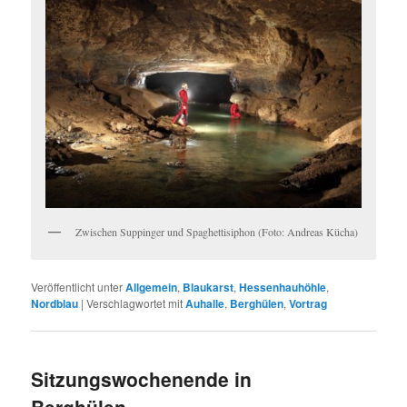
Zwischen Suppinger und Spaghettisiphon (Foto: Andreas Kücha)
Veröffentlicht unter
Allgemein
,
Blaukarst
,
Hessenhauhöhle
,
Nordblau
|
Verschlagwortet mit
Auhalle
,
Berghülen
,
Vortrag
Sitzungswochenende in
Berghülen